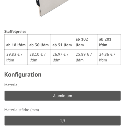
Staffelpreise
ab
102
ab
201
ab
18
lfdm
ab
30
lfdm
ab
51
lfdm
lfdm
lfdm
29,83
€ /
28,10
€ /
26,97
€ /
25,89
€ /
24,86
€ /
lfdm
lfdm
lfdm
lfdm
lfdm
Konfiguration
Material
Aluminium
Materialstärke (mm)
1,5