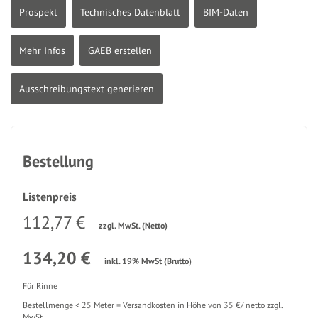
Prospekt
Technisches Datenblatt
BIM-Daten
Mehr Infos
GAEB erstellen
Ausschreibungstext generieren
Bestellung
Listenpreis
112,77 €
zzgl. MwSt. (Netto)
134,20 €
inkl. 19% MwSt (Brutto)
Für Rinne
Bestellmenge < 25 Meter = Versandkosten in Höhe von 35 €/ netto zzgl.
MwSt.