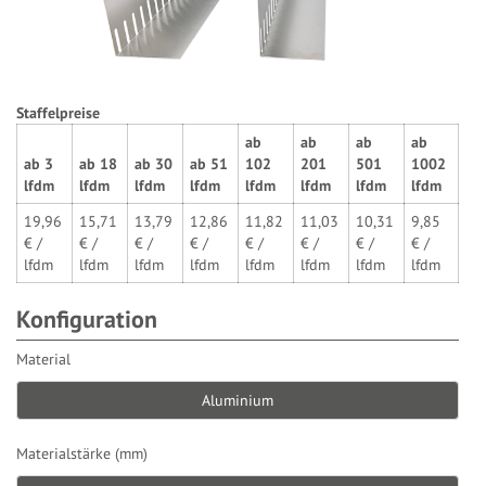
Staffelpreise
ab
ab
ab
ab
ab
3
ab
18
ab
30
ab
51
102
201
501
1002
lfdm
lfdm
lfdm
lfdm
lfdm
lfdm
lfdm
lfdm
19,96
15,71
13,79
12,86
11,82
11,03
10,31
9,85
€ /
€ /
€ /
€ /
€ /
€ /
€ /
€ /
lfdm
lfdm
lfdm
lfdm
lfdm
lfdm
lfdm
lfdm
Konfiguration
Material
Aluminium
Materialstärke (mm)