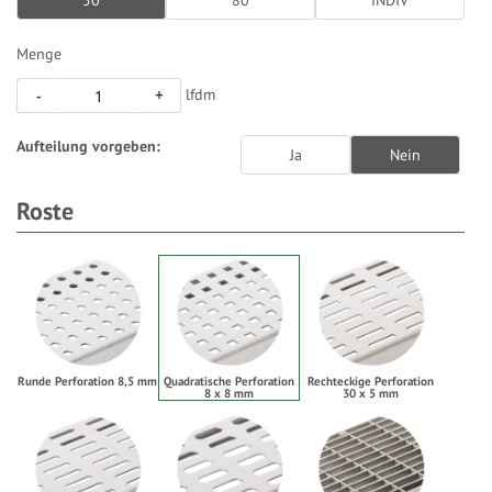
50
80
INDIV
Menge
lfdm
-
+
Aufteilung vorgeben:
Ja
Nein
Roste
Runde Perforation 8,5 mm
Quadratische Perforation
Rechteckige Perforation
8 x 8 mm
30 x 5 mm