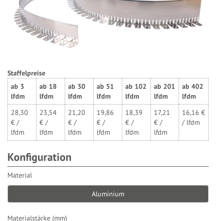
Staffelpreise
ab
3
ab
18
ab
30
ab
51
ab
102
ab
201
ab
402
lfdm
lfdm
lfdm
lfdm
lfdm
lfdm
lfdm
28,30
23,54
21,20
19,86
18,39
17,21
16,16
€
€ /
€ /
€ /
€ /
€ /
€ /
/
lfdm
lfdm
lfdm
lfdm
lfdm
lfdm
lfdm
Konfiguration
Material
Aluminium
Materialstärke (mm)